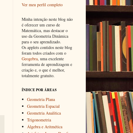
Ver meu perfil completo
Minha intenção neste blog não
é oferecer um curso de
Matemática, mas destacar o
uso da Geometria Dinâmica
para o seu aprendizado.
Os applets contidos neste blog
foram todos criados com o
Geogebra
, uma excelente
ferramenta de aprendizagem e
criação e, o que é melhor,
totalmente gratuito.
ÍNDICE POR ÁREAS
Geometria Plana
Geometria Espacial
Geometria Analítica
Trigonometria
Álgebra e Aritmética