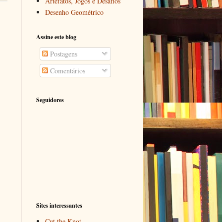
Artefatos, Jogos e Desafios
Desenho Geométrico
Assine este blog
Postagens
Comentários
Seguidores
Sites interessantes
Cut the Knot