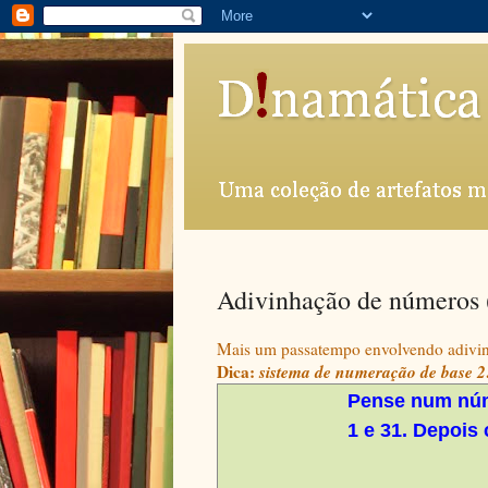
Adivinhação de números (
Mais um passatempo envolvendo adivin
Dica
:
sistema de numeração de base 2