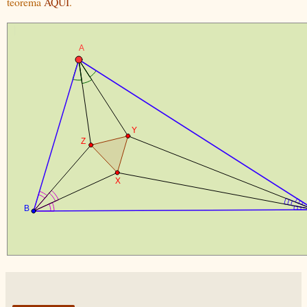
teorema
AQUI
.