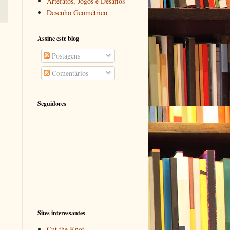
Artefatos, Jogos e Desafios
Desenho Geométrico
Assine este blog
Postagens
Comentários
Seguidores
Sites interessantes
Cut the Knot