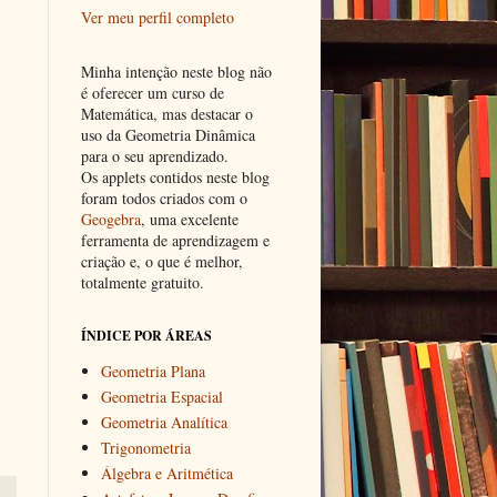
Ver meu perfil completo
Minha intenção neste blog não
é oferecer um curso de
Matemática, mas destacar o
uso da Geometria Dinâmica
para o seu aprendizado.
Os applets contidos neste blog
foram todos criados com o
Geogebra
, uma excelente
ferramenta de aprendizagem e
criação e, o que é melhor,
totalmente gratuito.
ÍNDICE POR ÁREAS
Geometria Plana
Geometria Espacial
Geometria Analítica
Trigonometria
Álgebra e Aritmética