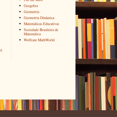
Geogebra
Geometria
Geometria Dinâmica
Matemáticas Educativas
Sociedade Brasileira de
Matemática
Wolfram MathWorld
ga