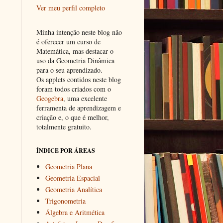
Ver meu perfil completo
Minha intenção neste blog não
é oferecer um curso de
Matemática, mas destacar o
uso da Geometria Dinâmica
para o seu aprendizado.
Os applets contidos neste blog
foram todos criados com o
Geogebra
, uma excelente
ferramenta de aprendizagem e
criação e, o que é melhor,
totalmente gratuito.
ÍNDICE POR ÁREAS
Geometria Plana
Geometria Espacial
Geometria Analítica
Trigonometria
Álgebra e Aritmética