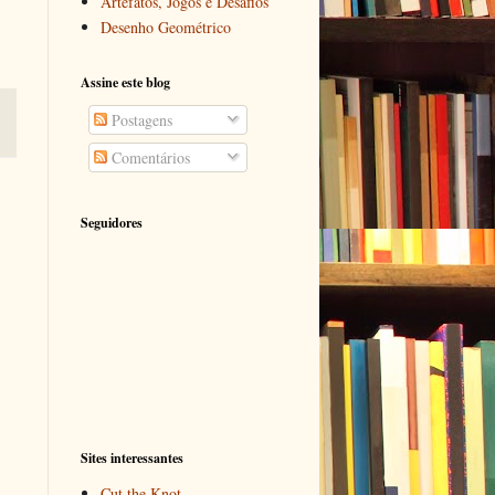
Artefatos, Jogos e Desafios
Desenho Geométrico
Assine este blog
Postagens
Comentários
Seguidores
Sites interessantes
Cut the Knot