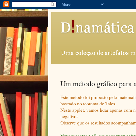
Um método gráfico para a
Este método foi proposto pelo matemáti
baseado no teorema de Tales.
Neste applet, vamos lidar apenas com nú
negativos.
Observe que os resultados acompanham a
Mova os pontos A e B, que representam os fato