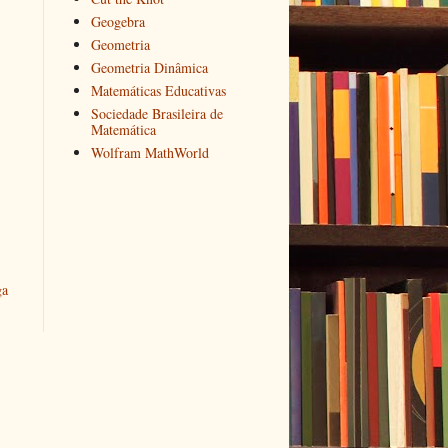
Geogebra
Geometria
Geometria Dinâmica
Matemáticas Educativas
Sociedade Brasileira de
Matemática
Wolfram MathWorld
ga