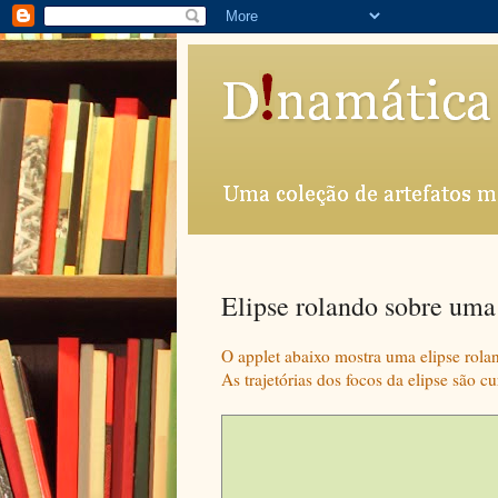
Elipse rolando sobre uma
O applet abaixo mostra uma elipse rolan
As trajetórias dos focos da elipse são