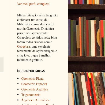
Ver meu perfil completo
Minha intenção neste blog não
é oferecer um curso de
Matemática, mas destacar o
uso da Geometria Dinâmica
para o seu aprendizado.
Os applets contidos neste blog
foram todos criados com o
Geogebra
, uma excelente
ferramenta de aprendizagem e
criação e, o que é melhor,
totalmente gratuito.
ÍNDICE POR ÁREAS
Geometria Plana
Geometria Espacial
Geometria Analítica
Trigonometria
Álgebra e Aritmética