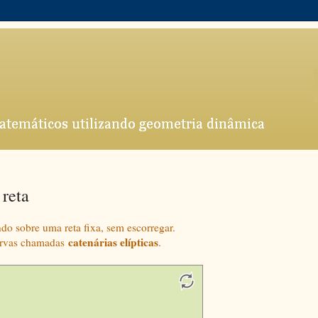
 reta
do sobre uma reta fixa, sem escorregar.
catenárias elípticas
 curvas chamadas
.