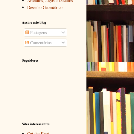
Artefatos, Jogos e Desafios
Desenho Geométrico
Assine este blog
Postagens
Comentários
Seguidores
Sites interessantes
Cut the Knot