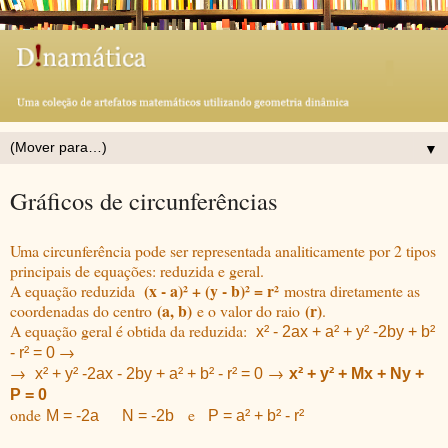
▼
Gráficos de circunferências
Uma circunferência pode ser representada analiticamente por 2 tipos
principais de equações: reduzida e geral.
(x - a)² + (y - b)² = r²
A equação reduzida
mostra diretamente as
(a, b)
(r)
coordenadas do centro
e o valor do raio
.
A equação geral é obtida da reduzida:
x² - 2ax + a² + y² -2by + b²
→
- r² = 0
→
→
x² + y² -2ax - 2by + a² + b² - r² = 0
x² + y² + Mx + Ny +
P = 0
onde
e
M = -2a
N = -2b
P = a² + b² - r²