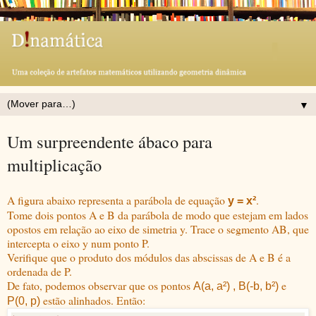
▼
Um surpreendente ábaco para
multiplicação
A figura abaixo representa a parábola de equação
.
y = x²
Tome dois pontos A e B da parábola de modo que estejam em lados
opostos em relação ao eixo de simetria y. Trace o segmento AB, que
intercepta o eixo y num ponto P.
Verifique que o produto dos módulos das abscissas de A e B é a
ordenada de P.
De fato, podemos observar que os pontos
e
A(a, a²) , B(-b, b²)
estão alinhados. Então:
P(0, p)